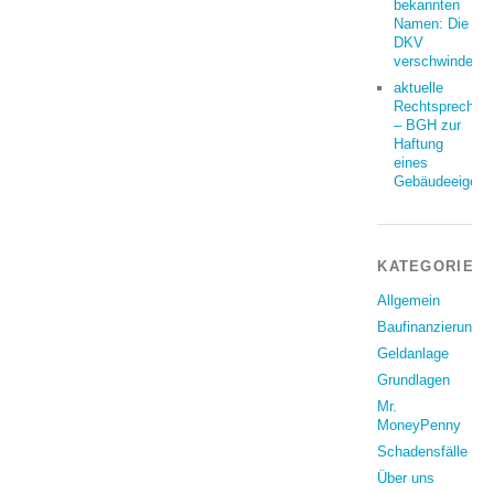
bekannten
Namen: Die
DKV
verschwindet
aktuelle
Rechtsprechun
– BGH zur
Haftung
eines
Gebäudeeigent
KATEGORIEN
Allgemein
Baufinanzierung
Geldanlage
Grundlagen
Mr.
MoneyPenny
Schadensfälle
Über uns