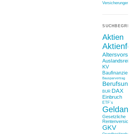
Versicherungen
SUCHBEGRIF
Aktien
Aktienfo
Altersvorso
Auslandsreis
KV
Baufinanzieru
Bausparvertrag
Berufsunfä
DAX
BUR
Einbruch
ETF´s
Geldanl
Gesetzliche
Rentenversiche
GKV
Grundbesitzerhaftpf