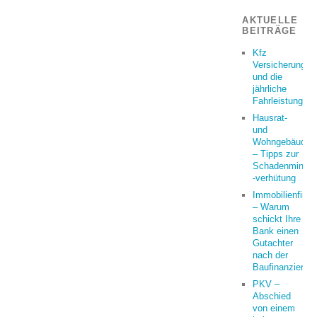
AKTUELLE
BEITRÄGE
Kfz
Versicherung
und die
jährliche
Fahrleistung
Hausrat-
und
Wohngebäudeve
– Tipps zur
Schadenminder
-verhütung
Immobilienfina
– Warum
schickt Ihre
Bank einen
Gutachter
nach der
Baufinanzierun
PKV –
Abschied
von einem