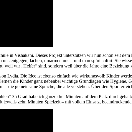
in Vishakani. Dieses Projekt unterstützen wir nun schon seit dem letz
n uns entgegen, lachen, umarmen uns – und man spürt sofort: Sie wisse
, weil wir „Helfer“ sind, sondern weil über die Jahre eine Beziehung 
 von Lydia. Die Idee ist ebenso einfach wie wirkungsvoll: Kinder we
n lernen die Kinder ganz nebenbei wichtige Grundlagen wie Hygiene, G
nt – die gemeinsame Sprache, die alle verstehen. Über den Sport erreic
 „kühlen“ 35 Grad habe ich ganze drei Minuten auf dem Platz durchgehal
jeweils zehn Minuten Spielzeit – mit vollem Einsatz, beeindruckender