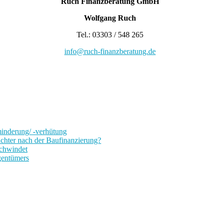
Ruch Finanzberatung GmbH
Wolfgang Ruch
Tel.: 03303 / 548 265
info@ruch-finanzberatung.de
inderung/ -verhütung
chter nach der Baufinanzierung?
chwindet
gentümers