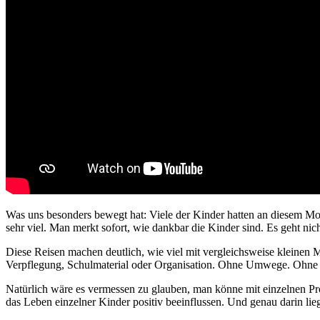
Was uns besonders bewegt hat: Viele der Kinder hatten an diesem Mor
sehr viel. Man merkt sofort, wie dankbar die Kinder sind. Es geht ni
Diese Reisen machen deutlich, wie viel mit vergleichsweise kleinen Mit
Verpflegung, Schulmaterial oder Organisation. Ohne Umwege. Ohne V
Natürlich wäre es vermessen zu glauben, man könne mit einzelnen Pro
das Leben einzelner Kinder positiv beeinflussen. Und genau darin lie