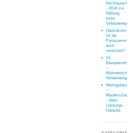
Rechtsprechun
– BGH zur
Haftung
eines
Gebäudeeigent
Hausratversich
Ist die
Pornosammlun
auch
versichert?
VL-
Bausparvertrag
–
Wohnwirtschaft
Verwendung?
Wohngebäude
–
Marderschaden
– Best-
Leistungs-
Garantie