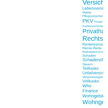
Versich
Lebensversich
Makler
Pflegeversicherun
PKV
Private
Krankenversicherung
Privathaft
Rechtss
Rentenversiche
Riester-Rente
Risikolebensversiche
Schaden
Schadensfäll
Steuern
Teilkasko
Unfallversiche
Versicherungsmakl
Vollkasko
Who
Finance
Wohngebäu
Wohngeb