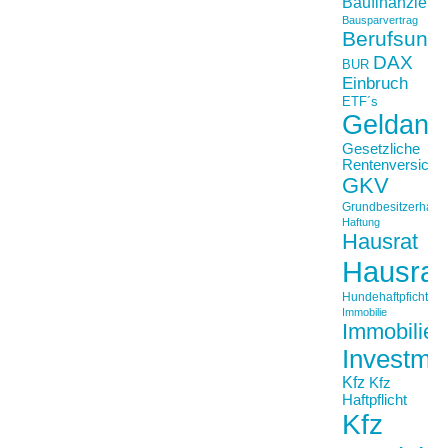
Baufinanzieru
Bausparvertrag
Berufsunfä
DAX
BUR
Einbruch
ETF´s
Geldanl
Gesetzliche
Rentenversiche
GKV
Grundbesitzerhaftpf
Haftung
Hausrat
Hausrat
Hundehaftpficht
Immobilie
Immobilien
Investme
Kfz
Kfz
Haftpflicht
Kfz