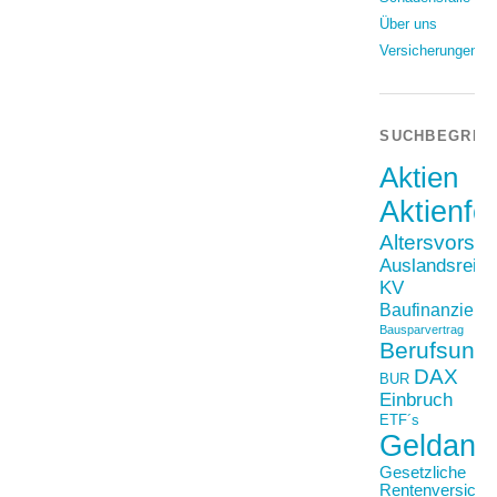
Über uns
Versicherungen
SUCHBEGRIF
Aktien
Aktienfo
Altersvorso
Auslandsreis
KV
Baufinanzieru
Bausparvertrag
Berufsunfä
DAX
BUR
Einbruch
ETF´s
Geldanl
Gesetzliche
Rentenversiche