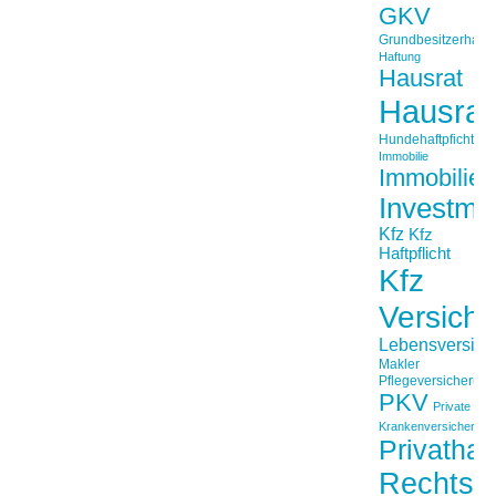
GKV
Grundbesitzerhaftpf
Haftung
Hausrat
Hausrat
Hundehaftpficht
Immobilie
Immobilien
Investme
Kfz
Kfz
Haftpflicht
Kfz
Versich
Lebensversich
Makler
Pflegeversicherun
PKV
Private
Krankenversicherung
Privathaft
Rechtss