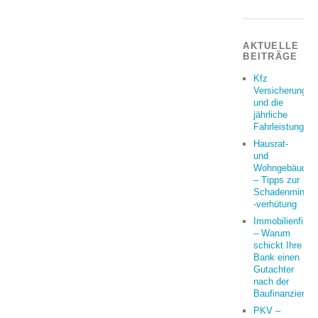
AKTUELLE
BEITRÄGE
Kfz
Versicherung
und die
jährliche
Fahrleistung
Hausrat-
und
Wohngebäudeve
– Tipps zur
Schadenminder
-verhütung
Immobilienfina
– Warum
schickt Ihre
Bank einen
Gutachter
nach der
Baufinanzierun
PKV –