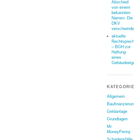
Abschied
von einem
bekannten
Namen: Die
DKV
verschwindet
aktuelle
Rechtsprechun
– BGH zur
Haftung
eines
Gebäudeeigent
KATEGORIEN
Allgemein
Baufinanzierung
Geldanlage
Grundlagen
Mr.
MoneyPenny
Schadensfälle