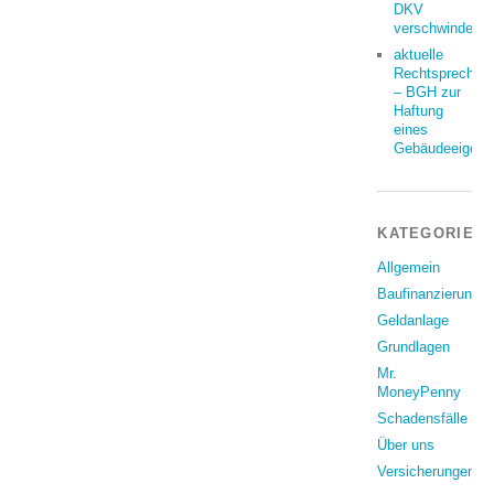
DKV
verschwindet
aktuelle
Rechtsprechun
– BGH zur
Haftung
eines
Gebäudeeigent
KATEGORIEN
Allgemein
Baufinanzierung
Geldanlage
Grundlagen
Mr.
MoneyPenny
Schadensfälle
Über uns
Versicherungen