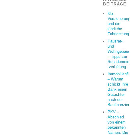
BEITRÄGE
Kfz
Versicherung
und die
jährliche
Fahrleistung
Hausrat-
und
Wohngebäudeve
– Tipps zur
Schadenminder
-verhütung
Immobilienfina
– Warum
schickt Ihre
Bank einen
Gutachter
nach der
Baufinanzierun
PKV –
Abschied
von einem
bekannten
Namen: Die