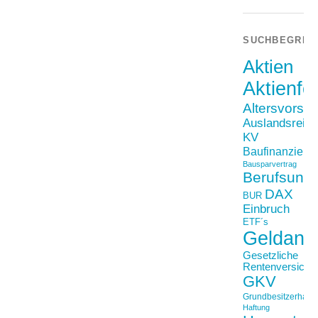
SUCHBEGRIF
Aktien
Aktienfo
Altersvorso
Auslandsreis
KV
Baufinanzieru
Bausparvertrag
Berufsunfä
DAX
BUR
Einbruch
ETF´s
Geldanl
Gesetzliche
Rentenversiche
GKV
Grundbesitzerhaftpf
Haftung