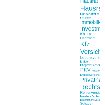
Hausrat
Hausrat
Hundehaftpficht
Immobilie
Immobilien
Investme
Kfz
Kfz
Haftpflicht
Kfz
Versich
Lebensversich
Makler
Pflegeversicherun
PKV
Private
Krankenversicherung
Privathaft
Rechtss
Rentenversiche
Riester-Rente
Risikolebensversiche
Schaden