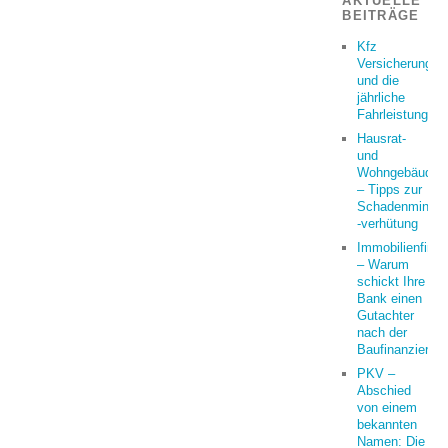
AKTUELLE
BEITRÄGE
Kfz
Versicherung
und die
jährliche
Fahrleistung
Hausrat-
und
Wohngebäudeve
– Tipps zur
Schadenminder
-verhütung
Immobilienfina
– Warum
schickt Ihre
Bank einen
Gutachter
nach der
Baufinanzierun
PKV –
Abschied
von einem
bekannten
Namen: Die