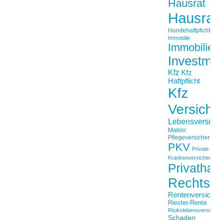
Hausrat
Hausrat
Hundehaftpficht
Immobilie
Immobilien
Investme
Kfz
Kfz
Haftpflicht
Kfz
Versich
Lebensversich
Makler
Pflegeversicherun
PKV
Private
Krankenversicherung
Privathaft
Rechtss
Rentenversiche
Riester-Rente
Risikolebensversiche
Schaden