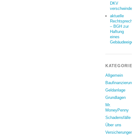
DKV
verschwindet
aktuelle
Rechtsprechun
– BGH zur
Haftung
eines
Gebäudeeigent
KATEGORIEN
Allgemein
Baufinanzierung
Geldanlage
Grundlagen
Mr.
MoneyPenny
Schadensfälle
Über uns
Versicherungen