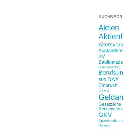
SUCHBEGRIF
Aktien
Aktienfo
Altersvorso
Auslandsreis
KV
Baufinanzieru
Bausparvertrag
Berufsunfä
DAX
BUR
Einbruch
ETF´s
Geldanl
Gesetzliche
Rentenversiche
GKV
Grundbesitzerhaftpf
Haftung