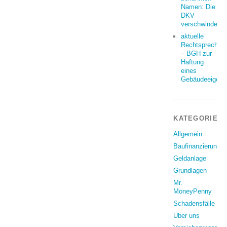
Namen: Die
DKV
verschwindet
aktuelle
Rechtsprechun
– BGH zur
Haftung
eines
Gebäudeeigent
KATEGORIEN
Allgemein
Baufinanzierung
Geldanlage
Grundlagen
Mr.
MoneyPenny
Schadensfälle
Über uns