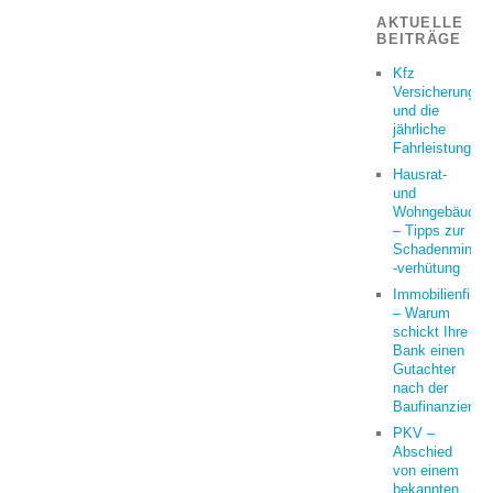
AKTUELLE
BEITRÄGE
Kfz
Versicherung
und die
jährliche
Fahrleistung
Hausrat-
und
Wohngebäudeve
– Tipps zur
Schadenminder
-verhütung
Immobilienfina
– Warum
schickt Ihre
Bank einen
Gutachter
nach der
Baufinanzierun
PKV –
Abschied
von einem
bekannten