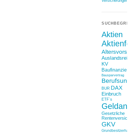
Versicherungen
SUCHBEGRIF
Aktien
Aktienfo
Altersvorso
Auslandsreis
KV
Baufinanzieru
Bausparvertrag
Berufsunfä
DAX
BUR
Einbruch
ETF´s
Geldanl
Gesetzliche
Rentenversiche
GKV
Grundbesitzerhaftpf