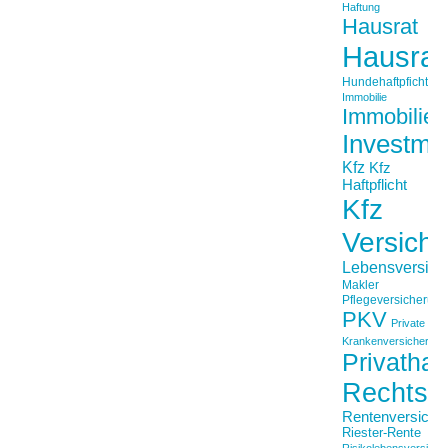
Haftung
Hausrat
Hausrat
Hundehaftpficht
Immobilie
Immobilien
Investme
Kfz
Kfz
Haftpflicht
Kfz
Versich
Lebensversich
Makler
Pflegeversicherun
PKV
Private
Krankenversicherung
Privathaft
Rechtss
Rentenversiche
Riester-Rente
Risikolebensversiche