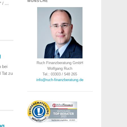
WÜNSCHE
“ / …
g
Ruch Finanzberatung GmbH
 bei
Wolfgang Ruch
 Tat zu
Tel.: 03303 / 548 265
info@ruch-finanzberatung.de
ng