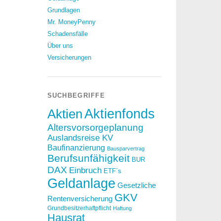
Grundlagen
Mr. MoneyPenny
Schadensfälle
Über uns
Versicherungen
SUCHBEGRIFFE
Aktien
Aktienfonds
Altersvorsorgeplanung
Auslandsreise KV
Baufinanzierung
Bausparvertrag
Berufsunfähigkeit
BUR
DAX
Einbruch
ETF´s
Geldanlage
Gesetzliche
GKV
Rentenversicherung
Grundbesitzerhaftpflicht
Haftung
Hausrat