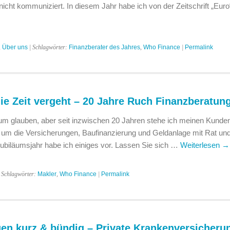
nicht kommuniziert. In diesem Jahr habe ich von der Zeitschrift „Euro
,
Über uns
| Schlagwörter:
Finanzberater des Jahres
,
Who Finance
|
Permalink
die Zeit vergeht – 20 Jahre Ruch Finanzberatun
m glauben, aber seit inzwischen 20 Jahren stehe ich meinen Kunden
um die Versicherungen, Baufinanzierung und Geldanlage mit Rat und
Jubiläumsjahr habe ich einiges vor. Lassen Sie sich …
Weiterlesen
→
 Schlagwörter:
Makler
,
Who Finance
|
Permalink
en kurz & bündig – Private Krankenversicheru