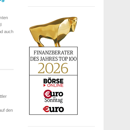
mten
d
nd auch
tler
auf den