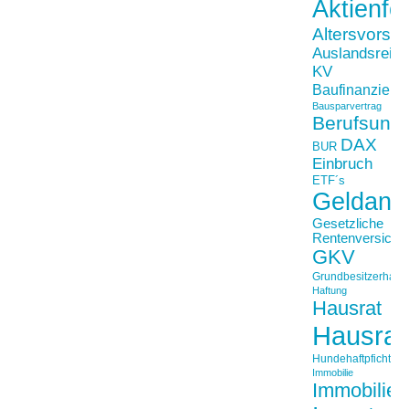
Aktienfo
Altersvorso
Auslandsreis
KV
Baufinanzieru
Bausparvertrag
Berufsunfä
DAX
BUR
Einbruch
ETF´s
Geldanl
Gesetzliche
Rentenversiche
GKV
Grundbesitzerhaftpf
Haftung
Hausrat
Hausrat
Hundehaftpficht
Immobilie
Immobilien