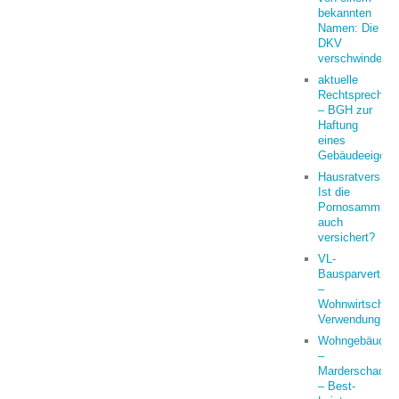
bekannten
Namen: Die
DKV
verschwindet
aktuelle
Rechtsprechun
– BGH zur
Haftung
eines
Gebäudeeigent
Hausratversich
Ist die
Pornosammlun
auch
versichert?
VL-
Bausparvertrag
–
Wohnwirtschaft
Verwendung?
Wohngebäude
–
Marderschaden
– Best-