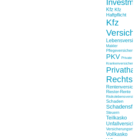
Investme
Kfz
Kfz
Haftpflicht
Kfz
Versich
Lebensversich
Makler
Pflegeversicherun
PKV
Private
Krankenversicherung
Privathaft
Rechtss
Rentenversiche
Riester-Rente
Risikolebensversiche
Schaden
Schadensfäll
Steuern
Teilkasko
Unfallversiche
Versicherungsmakl
Vollkasko