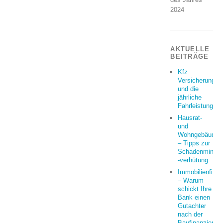
AKTUELLE
BEITRÄGE
Kfz
Versicherung
und die
jährliche
Fahrleistung
Hausrat-
und
Wohngebäudeve
– Tipps zur
Schadenminder
-verhütung
Immobilienfina
– Warum
schickt Ihre
Bank einen
Gutachter
nach der
Baufinanzierun