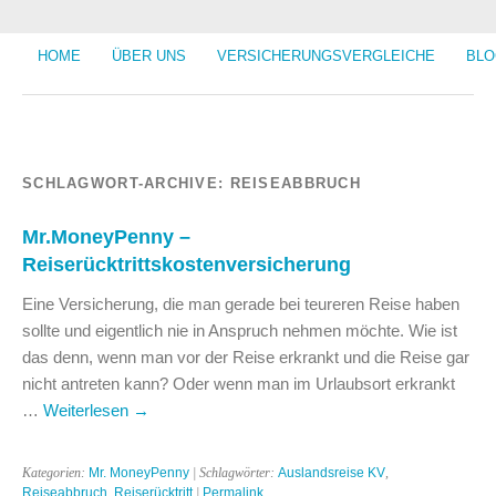
HOME
ÜBER UNS
VERSICHERUNGSVERGLEICHE
BLO
SCHLAGWORT-ARCHIVE:
REISEABBRUCH
Mr.MoneyPenny –
Reiserücktrittskostenversicherung
Eine Versicherung, die man gerade bei teureren Reise haben
sollte und eigentlich nie in Anspruch nehmen möchte. Wie ist
das denn, wenn man vor der Reise erkrankt und die Reise gar
nicht antreten kann? Oder wenn man im Urlaubsort erkrankt
…
Weiterlesen
→
Kategorien:
Mr. MoneyPenny
| Schlagwörter:
Auslandsreise KV
,
Reiseabbruch
,
Reiserücktritt
|
Permalink