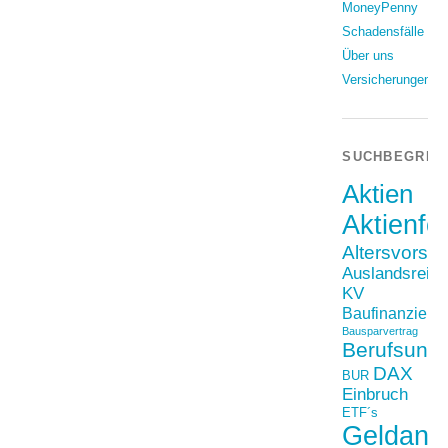
MoneyPenny
Schadensfälle
Über uns
Versicherungen
SUCHBEGRIF
Aktien
Aktienfo
Altersvorso
Auslandsreis
KV
Baufinanzieru
Bausparvertrag
Berufsunfä
DAX
BUR
Einbruch
ETF´s
Geldanl