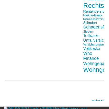
Rechtss
Rentenversiche
Riester-Rente
Risikolebensversiche
Schaden
Schadensfäll
Steuern
Teilkasko
Unfallversiche
Versicherungsmakl
Vollkasko
Who
Finance
Wohngebäu
Wohngeb
Nach oben