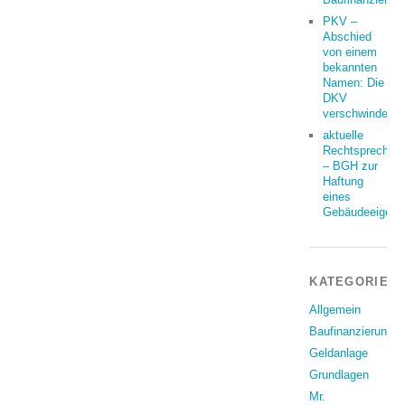
PKV –
Abschied
von einem
bekannten
Namen: Die
DKV
verschwindet
aktuelle
Rechtsprechun
– BGH zur
Haftung
eines
Gebäudeeigent
KATEGORIEN
Allgemein
Baufinanzierung
Geldanlage
Grundlagen
Mr.