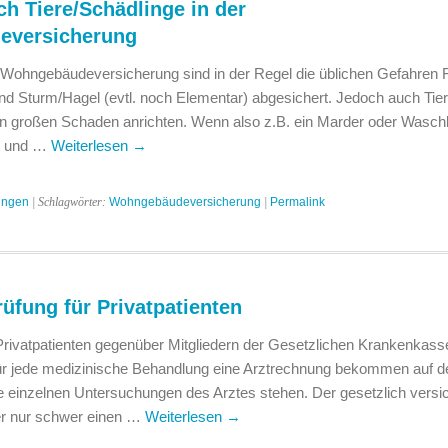
h Tiere/Schädlinge in der
eversicherung
Wohngebäudeversicherung sind in der Regel die üblichen Gefahren F
d Sturm/Hagel (evtl. noch Elementar) abgesichert. Jedoch auch Tie
n großen Schaden anrichten. Wenn also z.B. ein Marder oder Waschb
t und …
Weiterlesen
→
ungen
| Schlagwörter:
Wohngebäudeversicherung
|
Permalink
fung für Privatpatienten
 Privatpatienten gegenüber Mitgliedern der Gesetzlichen Krankenkasse
für jede medizinische Behandlung eine Arztrechnung bekommen auf de
 einzelnen Untersuchungen des Arztes stehen. Der gesetzlich versi
er nur schwer einen …
Weiterlesen
→