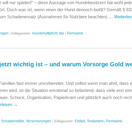
er will nur spielen!“ – diese Aussage von Hundebesitzern hat wohl jede
ört. Doch was ist, wenn einen der Hund dennoch beißt? Gemäß § 8
r zum Schadenersatz (Ausnahmen für Nutztiere beachten) …
Weiterle
ungen
| Schlagwörter:
Hundehaftpficht
,
tier
|
Permalink
 jetzt wichtig ist – und warum Vorsorge Gold we
ft Familien fast immer unvorbereitet. Und selbst wenn man ahnt, dass 
en wird, ist die Situation emotional so belastend, dass viele erst ein
rauer, Schock, Organisation, Papierkram und plötzlich auch noch rech
erlesen
→
,
Schadensfälle
,
Versicherungen
| Schlagwörter:
Erbfall
,
Testament
|
Permalink