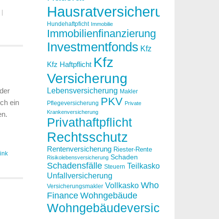
Hausratversicherung
|
Hundehaftpficht
Immobilie
Immobilienfinanzierung
Investmentfonds
Kfz
Kfz
Kfz Haftpflicht
Versicherung
 der
Lebensversicherung
Makler
PKV
ch ein
Pflegeversicherung
Private
Krankenversicherung
en.
Privathaftpflicht
Rechtsschutz
Rentenversicherung
Riester-Rente
ink
Schaden
Risikolebensversicherung
Schadensfälle
Teilkasko
Steuern
Unfallversicherung
Who
Vollkasko
Versicherungsmakler
Finance
Wohngebäude
Wohngebäudeversicherung