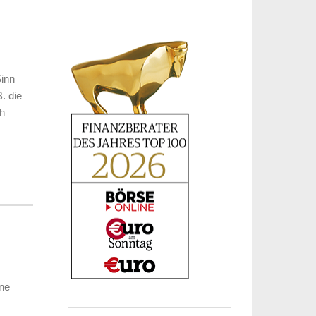
Sinn
. die
h
ine