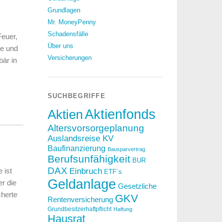
Grundlagen
Mr. MoneyPenny
Schadensfälle
euer,
Über uns
re und
Versicherungen
är in
SUCHBEGRIFFE
Aktien
Aktienfonds
Altersvorsorgeplanung
Auslandsreise KV
Baufinanzierung
Bausparvertrag
Berufsunfähigkeit
BUR
DAX
 ist
Einbruch
ETF´s
Geldanlage
r die
Gesetzliche
cherte
GKV
Rentenversicherung
Grundbesitzerhaftpflicht
Haftung
Hausrat