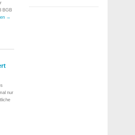
r
33 BGB
sen
→
rt
es
mal nur
tliche