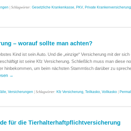
ungen
| Schlagwörter:
Gesetzliche Krankenkasse
,
PKV
,
Private Krankenversicherung
rung – worauf sollte man achten?
stes Kind ist sein Auto. Und die „einzige“ Versicherung mit der sich
schäftigt ist seine Kfz Versicherung. Schließlich muss man diese no
ger hinbekommen, um beim nächsten Stammtisch darüber zu sprech
lesen
→
älle
,
Versicherungen
| Schlagwörter:
Kfz Versicherung
,
Teilkasko
,
Vollkasko
|
Permal
de für die Tierhalterhaftpflichtversicherung