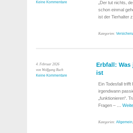
Keine Kommentare
„Der tut nichts, d
schon einmal geh
ist der Tierhalte
Kategorien:
Versicher
Erbfall: Was
4. Februar 2026
von Wolfgang Ruch
ist
Keine Kommentare
Ein Todesfall trif
irgendwann passier
„funktionieren“. T
Fragen – …
Weit
Kategorien:
Allgemein