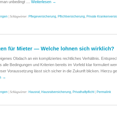
e man unbedingt …
Weiterlesen
→
ungen
| Schlagwörter:
Pflegeversicherung
,
Pflichtversicherung
,
Private Krankenversi
en für Mieter — Welche lohnen sich wirklich?
 eigenes Obdach an ein kompliziertes rechtliches Verhältnis. Entspre
ss alle Bedingungen und Kriterien bereits im Vorfeld klar formuliert we
ser Voraussetzung lässt sich sicher in die Zukunft blicken. Hierzu ge
en
→
ungen
| Schlagwörter:
Hausrat
,
Hausratversicherung
,
Privathaftpflicht
|
Permalink