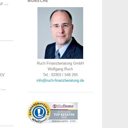
WÜNSCHE
zur …
Ruch Finanzberatung GmbH
Wolfgang Ruch
DKV
Tel.: 03303 / 548 265
info@ruch-finanzberatung.de
n …