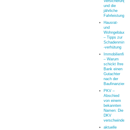
Versicherung
und die
jährliche
Fahrleistung
Hausrat-
und
Wohngebäudeve
– Tipps zur
Schadenminder
-verhütung
Immobilienfina
– Warum
schickt Ihre
Bank einen
Gutachter
nach der
Baufinanzierun
PKV –
Abschied
von einem
bekannten
Namen: Die
DKV
verschwindet
aktuelle