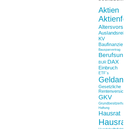
Aktien
Aktienfo
Altersvorso
Auslandsreis
KV
Baufinanzieru
Bausparvertrag
Berufsunfä
DAX
BUR
Einbruch
ETF´s
Geldanl
Gesetzliche
Rentenversiche
GKV
Grundbesitzerhaftpf
Haftung
Hausrat
Hausrat