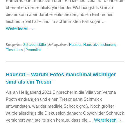
Kameras oder massive Türen. Ein kleines Detail wird dabei oft
übersehen: der Schließzylinder der Wohnungstür. Genau
dieser kann aber darüber entscheiden, ob ein Einbrecher
leichtes Spiel hat – und im schlimmsten Fall sogar …
Weiterlesen
→
Kategorien:
Schadensfälle
| Schlagwörter:
Hausrat
,
Hausratversicherung
,
Türschloss
|
Permalink
Hausrat – Warum Fotos manchmal wichtiger
sind als ein Tresor
Als an Heiligabend 2021 Einbrecher in die Villa von Verona
Pooth eindrangen und einen Tresor samt Schmuck
entwendeten, war der mediale Schock groß. Noch größer
wurde allerdings die Diskussion danach: Obwohl der Schmuck
versichert war, stellte sich heraus, dass die …
Weiterlesen
→