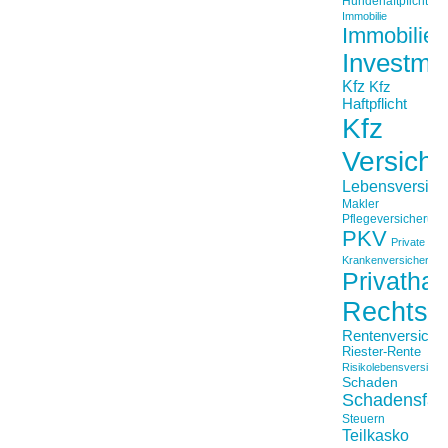
Hundehaftpficht
Immobilie
Immobilien
Investme
Kfz
Kfz
Haftpflicht
Kfz
Versich
Lebensversich
Makler
Pflegeversicherun
PKV
Private
Krankenversicherung
Privathaft
Rechtss
Rentenversiche
Riester-Rente
Risikolebensversiche
Schaden
Schadensfäll
Steuern
Teilkasko