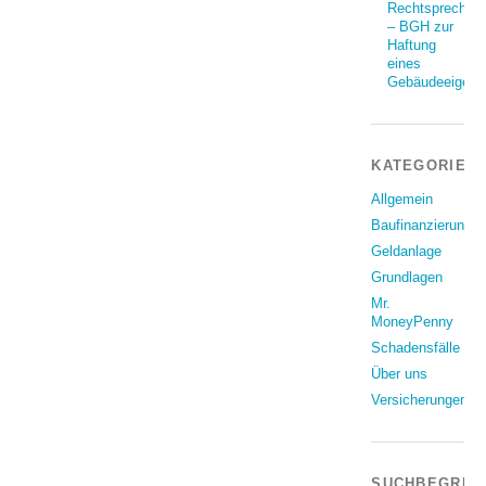
Rechtsprechun
– BGH zur
Haftung
eines
Gebäudeeigent
KATEGORIEN
Allgemein
Baufinanzierung
Geldanlage
Grundlagen
Mr.
MoneyPenny
Schadensfälle
Über uns
Versicherungen
SUCHBEGRIF