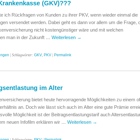
 Krankenkasse (GKV)???
e ich Rückfragen von Kunden zu ihrer PKV, wenn wieder einmal die
en versendet werden. Dabei geht es dann vor allem um die Frage, o
kenversicherung nicht kostengünstiger wäre und mit welchen
gen man in der Zukunft …
Weiterlesen
→
ungen
| Schlagwörter:
GKV
,
PKV
|
Permalink
gsentlastung im Alter
enversicherung bietet heute hervorragende Möglichkeiten zu einem of
erhältnis an. Doch wie lässt sich auch im Alter eine gute Prämie erre
volle Möglichkeit ist der Beitragsentlastungstarif auch Altersentlastu
em neuen Infofilm erklären wir …
Weiterlesen
→
ungen
| Schlagwörter:
PKV
|
Permalink