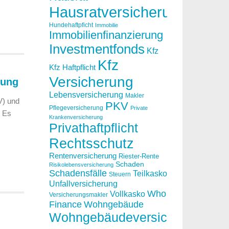
Hausratversicherung
Hundehaftpficht
Immobilie
Immobilienfinanzierung
Investmentfonds
Kfz
Kfz
Kfz Haftpflicht
Versicherung
rung
Lebensversicherung
Makler
V) und
PKV
Pflegeversicherung
Private
. Es
Krankenversicherung
Privathaftpflicht
Rechtsschutz
Rentenversicherung
Riester-Rente
Schaden
Risikolebensversicherung
Schadensfälle
Teilkasko
Steuern
Unfallversicherung
Who
Vollkasko
Versicherungsmakler
Finance
Wohngebäude
Wohngebäudeversicherung