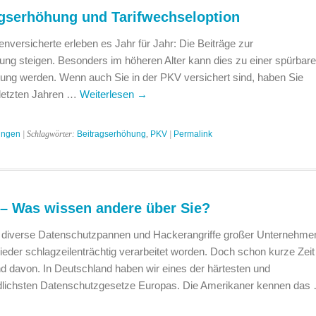
gserhöhung und Tarifwechseloption
enversicherte erleben es Jahr für Jahr: Die Beiträge zur
ng steigen. Besonders im höheren Alter kann dies zu einer spürbar
stung werden. Wenn auch Sie in der PKV versichert sind, haben Sie
 letzten Jahren …
Weiterlesen
→
ungen
| Schlagwörter:
Beitragserhöhung
,
PKV
|
Permalink
– Was wissen andere über Sie?
 diverse Datenschutzpannen und Hackerangriffe großer Unternehmen
der schlagzeilenträchtig verarbeitet worden. Doch schon kurze Zeit
 davon. In Deutschland haben wir eines der härtesten und
dlichsten Datenschutzgesetze Europas. Die Amerikaner kennen das