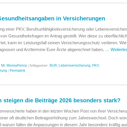
Gesundheitsangaben in Versicherungen
ng einer PKV, Berufsunfähigkeitsversicherung oder Lebensversicher
 von Gesundheitsfragen im Antrag gestellt. Wer diese zu oberflächlic
et, kann im Leistungsfall seinen Versicherungsschutz verlieren. Wie 
Diagnosen und Arzttermine Eure Ärzte abgerechnet haben, …
Weiterl
,
Mr. MoneyPenny
| Schlagwörter:
BUR
,
Lebensversicherung
,
PKV
,
erung
|
Permalink
steigen die Beiträge 2026 besonders stark?
kenversicherte haben in den letzten Wochen Post von ihrer Versicher
iner oft deutlichen Beitragserhöhung zum Jahreswechsel. Doch wora
nd warum fallen die Anpassungen in diesem Jahr besonders kräftig au