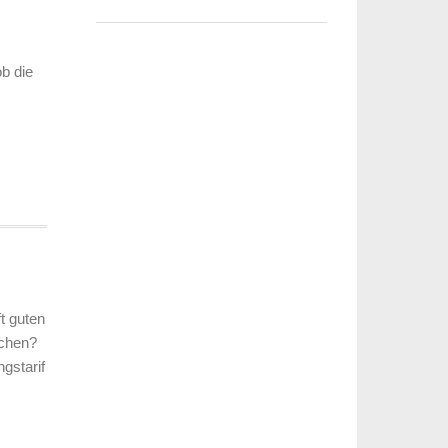
b die
t guten
ichen?
ngstarif