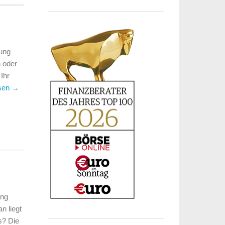
ung
h oder
Ihr
esen
→
ung
n liegt
s? Die