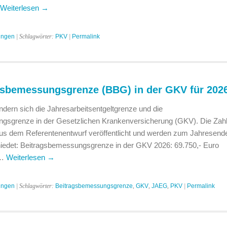
Weiterlesen
→
ungen
| Schlagwörter:
PKV
|
Permalink
gsbemessungsgrenze (BBG) in der GKV für 202
ändern sich die Jahresarbeitsentgeltgrenze und die
gsgrenze in der Gesetzlichen Krankenversicherung (GKV). Die Zah
aus dem Referentenentwurf veröffentlicht und werden zum Jahresend
hiedet: Beitragsbemessungsgrenze in der GKV 2026: 69.750,- Euro
 …
Weiterlesen
→
ungen
| Schlagwörter:
Beitragsbemessungsgrenze
,
GKV
,
JAEG
,
PKV
|
Permalink