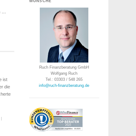
WÜNSCHE
n …
Ruch Finanzberatung GmbH
Wolfgang Ruch
 ist
Tel.: 03303 / 548 265
info@ruch-finanzberatung.de
r die
cherte
|