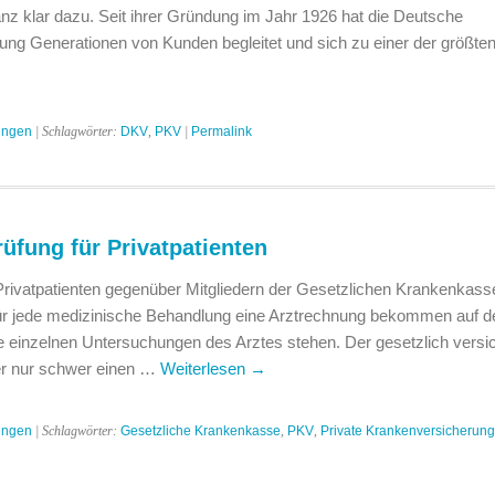
anz klar dazu. Seit ihrer Gründung im Jahr 1926 hat die Deutsche
ng Generationen von Kunden begleitet und sich zu einer der größte
ungen
| Schlagwörter:
DKV
,
PKV
|
Permalink
fung für Privatpatienten
 Privatpatienten gegenüber Mitgliedern der Gesetzlichen Krankenkasse
für jede medizinische Behandlung eine Arztrechnung bekommen auf de
 einzelnen Untersuchungen des Arztes stehen. Der gesetzlich versi
er nur schwer einen …
Weiterlesen
→
ungen
| Schlagwörter:
Gesetzliche Krankenkasse
,
PKV
,
Private Krankenversicherung