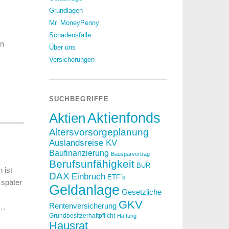
Grundlagen
Mr. MoneyPenny
Schadensfälle
en
Über uns
Versicherungen
SUCHBEGRIFFE
Aktien
Aktienfonds
Altersvorsorgeplanung
Auslandsreise KV
Baufinanzierung
Bausparvertrag
Berufsunfähigkeit
BUR
 ist
DAX
Einbruch
ETF´s
 später
Geldanlage
Gesetzliche
GKV
Rentenversicherung
 …
Grundbesitzerhaftpflicht
Haftung
Hausrat