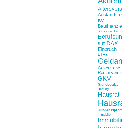
Aktienfo
Altersvorso
Auslandsreis
KV
Baufinanzieru
Bausparvertrag
Berufsunfä
DAX
BUR
Einbruch
ETF´s
Geldanl
Gesetzliche
Rentenversiche
GKV
Grundbesitzerhaftpf
Haftung
Hausrat
Hausrat
Hundehaftpficht
Immobilie
Immobilien
Investme