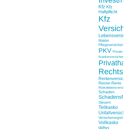
Kfz
Kfz
Haftpflicht
Kfz
Versich
Lebensversich
Makler
Pflegeversicherun
PKV
Private
Krankenversicherung
Privathaft
Rechtss
Rentenversiche
Riester-Rente
Risikolebensversiche
Schaden
Schadensfäll
Steuern
Teilkasko
Unfallversiche
Versicherungsmakl
Vollkasko
Who