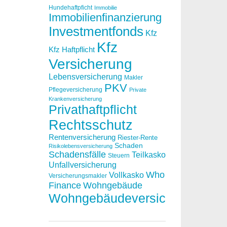
Hundehaftpficht
Immobilie
Immobilienfinanzierung
Investmentfonds
Kfz
Kfz
Kfz Haftpflicht
Versicherung
Lebensversicherung
Makler
PKV
Pflegeversicherung
Private
Krankenversicherung
Privathaftpflicht
Rechtsschutz
Rentenversicherung
Riester-Rente
Schaden
Risikolebensversicherung
Schadensfälle
Teilkasko
Steuern
Unfallversicherung
Who
Vollkasko
Versicherungsmakler
Finance
Wohngebäude
Wohngebäudeversicherung