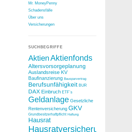
Mr. MoneyPenny
Schadensfälle
Über uns
Versicherungen
SUCHBEGRIFFE
Aktien
Aktienfonds
Altersvorsorgeplanung
Auslandsreise KV
Baufinanzierung
Bausparvertrag
Berufsunfähigkeit
BUR
DAX
Einbruch
ETF´s
Geldanlage
Gesetzliche
GKV
Rentenversicherung
Grundbesitzerhaftpflicht
Haftung
Hausrat
Hausratversicherung