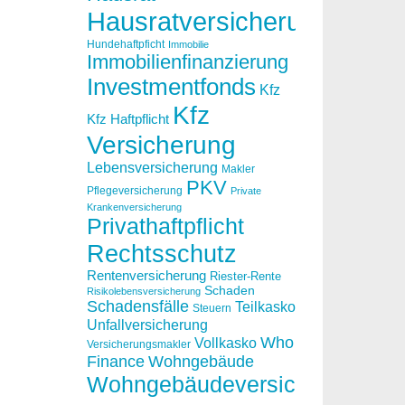
Hausratversicherung
Hundehaftpficht
Immobilie
Immobilienfinanzierung
Investmentfonds
Kfz
Kfz
Kfz Haftpflicht
Versicherung
Lebensversicherung
Makler
PKV
Pflegeversicherung
Private
Krankenversicherung
Privathaftpflicht
Rechtsschutz
Rentenversicherung
Riester-Rente
Schaden
Risikolebensversicherung
Schadensfälle
Teilkasko
Steuern
Unfallversicherung
Who
Vollkasko
Versicherungsmakler
Finance
Wohngebäude
Wohngebäudeversicherung