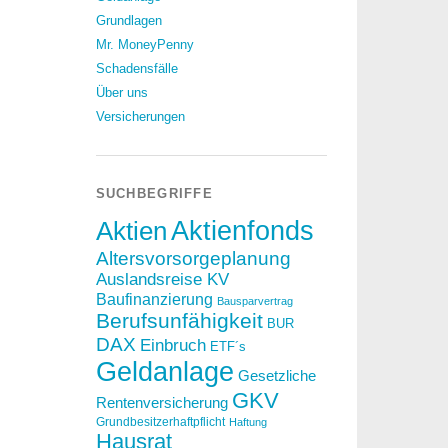
Grundlagen
Mr. MoneyPenny
Schadensfälle
Über uns
Versicherungen
SUCHBEGRIFFE
Aktien
Aktienfonds
Altersvorsorgeplanung
Auslandsreise KV
Baufinanzierung
Bausparvertrag
Berufsunfähigkeit
BUR
DAX
Einbruch
ETF´s
Geldanlage
Gesetzliche
GKV
Rentenversicherung
Grundbesitzerhaftpflicht
Haftung
Hausrat