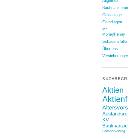
Allgemein
Baufinanzierung
Geldanlage
Grundlagen
Mr.
MoneyPenny
Schadensfälle
Über uns
Versicherungen
SUCHBEGRIF
Aktien
Aktienfo
Altersvorso
Auslandsreis
KV
Baufinanzieru
Bausparvertrag