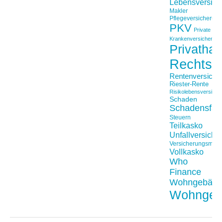
Lebensversich
Makler
Pflegeversicherun
PKV
Private
Krankenversicherung
Privathaft
Rechtss
Rentenversiche
Riester-Rente
Risikolebensversiche
Schaden
Schadensfäll
Steuern
Teilkasko
Unfallversiche
Versicherungsmakl
Vollkasko
Who
Finance
Wohngebäu
Wohngeb