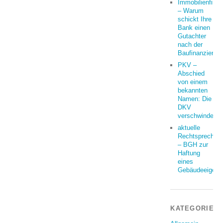
Immobilienfina
– Warum
schickt Ihre
Bank einen
Gutachter
nach der
Baufinanzierun
PKV –
Abschied
von einem
bekannten
Namen: Die
DKV
verschwindet
aktuelle
Rechtsprechun
– BGH zur
Haftung
eines
Gebäudeeigent
KATEGORIEN