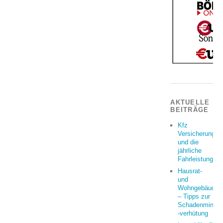
AKTUELLE
BEITRÄGE
Kfz
Versicherung
und die
jährliche
Fahrleistung
Hausrat-
und
Wohngebäudeve
– Tipps zur
Schadenminder
-verhütung