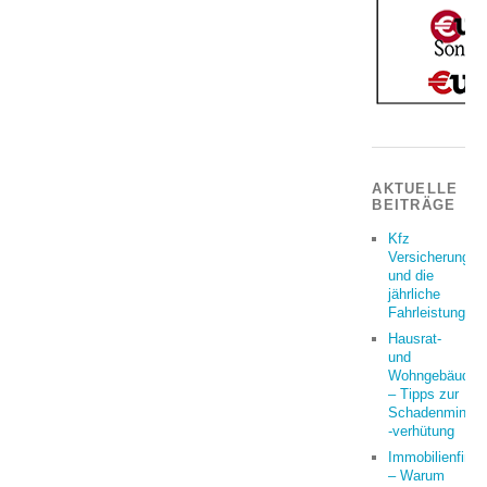
AKTUELLE
BEITRÄGE
Kfz
Versicherung
und die
jährliche
Fahrleistung
Hausrat-
und
Wohngebäudeve
– Tipps zur
Schadenminder
-verhütung
Immobilienfina
– Warum