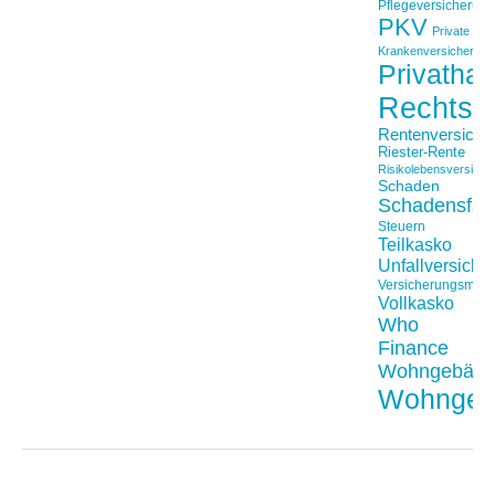
Pflegeversicherun
PKV
Private
Krankenversicherung
Privathaft
Rechtss
Rentenversiche
Riester-Rente
Risikolebensversiche
Schaden
Schadensfäll
Steuern
Teilkasko
Unfallversiche
Versicherungsmakl
Vollkasko
Who
Finance
Wohngebäu
Wohngeb