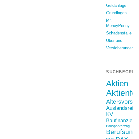
Geldanlage
Grundlagen
Mr.
MoneyPenny
Schadensfälle
Über uns
Versicherungen
SUCHBEGRIF
Aktien
Aktienfo
Altersvorso
Auslandsreis
KV
Baufinanzieru
Bausparvertrag
Berufsunfä
DAX