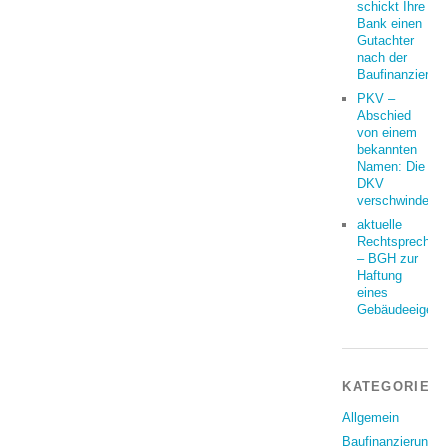
schickt Ihre
Bank einen
Gutachter
nach der
Baufinanzierun
PKV –
Abschied
von einem
bekannten
Namen: Die
DKV
verschwindet
aktuelle
Rechtsprechun
– BGH zur
Haftung
eines
Gebäudeeigent
KATEGORIEN
Allgemein
Baufinanzierung