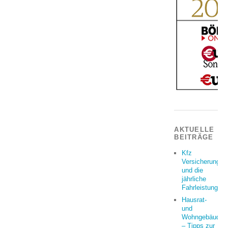
AKTUELLE
BEITRÄGE
Kfz
Versicherung
und die
jährliche
Fahrleistung
Hausrat-
und
Wohngebäudeve
– Tipps zur