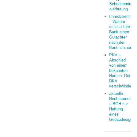
Schadenminder
-verhütung
Immobilienfina
– Warum
schickt Ihre
Bank einen
Gutachter
nach der
Baufinanzierun
PKV –
Abschied
von einem
bekannten
Namen: Die
DKV
verschwindet
aktuelle
Rechtsprechun
– BGH zur
Haftung
eines
Gebäudeeigent