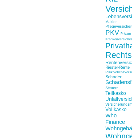
Versich
Lebensversich
Makler
Pflegeversicherun
PKV
Private
Krankenversicherung
Privathaft
Rechtss
Rentenversiche
Riester-Rente
Risikolebensversiche
Schaden
Schadensfäll
Steuern
Teilkasko
Unfallversiche
Versicherungsmakl
Vollkasko
Who
Finance
Wohngebäu
Wohngeb