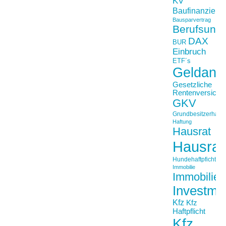
KV
Baufinanzieru
Bausparvertrag
Berufsunfä
DAX
BUR
Einbruch
ETF´s
Geldanl
Gesetzliche
Rentenversiche
GKV
Grundbesitzerhaftpf
Haftung
Hausrat
Hausrat
Hundehaftpficht
Immobilie
Immobilien
Investme
Kfz
Kfz
Haftpflicht
Kfz