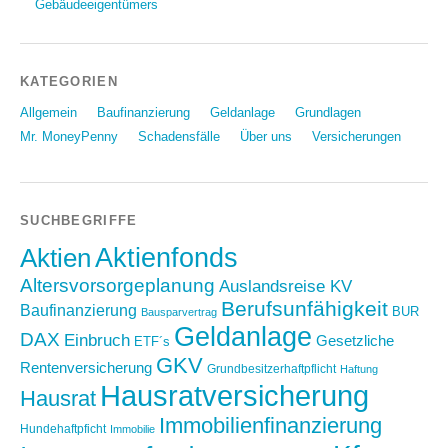
Gebäudeeigentümers
KATEGORIEN
Allgemein
Baufinanzierung
Geldanlage
Grundlagen
Mr. MoneyPenny
Schadensfälle
Über uns
Versicherungen
SUCHBEGRIFFE
Aktien
Aktienfonds
Altersvorsorgeplanung
Auslandsreise KV
Berufsunfähigkeit
Baufinanzierung
BUR
Bausparvertrag
Geldanlage
DAX
Einbruch
Gesetzliche
ETF´s
GKV
Rentenversicherung
Grundbesitzerhaftpflicht
Haftung
Hausratversicherung
Hausrat
Immobilienfinanzierung
Hundehaftpficht
Immobilie