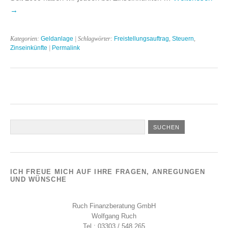
→
Kategorien:
Geldanlage
| Schlagwörter:
Freistellungsauftrag
,
Steuern
,
Zinseinkünfte
|
Permalink
ICH FREUE MICH AUF IHRE FRAGEN, ANREGUNGEN
UND WÜNSCHE
Ruch Finanzberatung GmbH
Wolfgang Ruch
Tel.: 03303 / 548 265