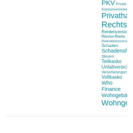
PKV
Private
Krankenversicherung
Privathaft
Rechtss
Rentenversiche
Riester-Rente
Risikolebensversiche
Schaden
Schadensfäll
Steuern
Teilkasko
Unfallversiche
Versicherungsmakl
Vollkasko
Who
Finance
Wohngebäu
Wohngeb