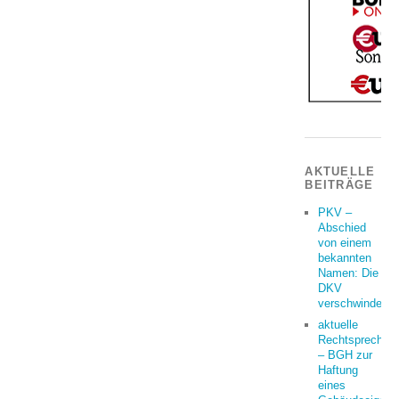
AKTUELLE
BEITRÄGE
PKV –
Abschied
von einem
bekannten
Namen: Die
DKV
verschwindet
aktuelle
Rechtsprechun
– BGH zur
Haftung
eines