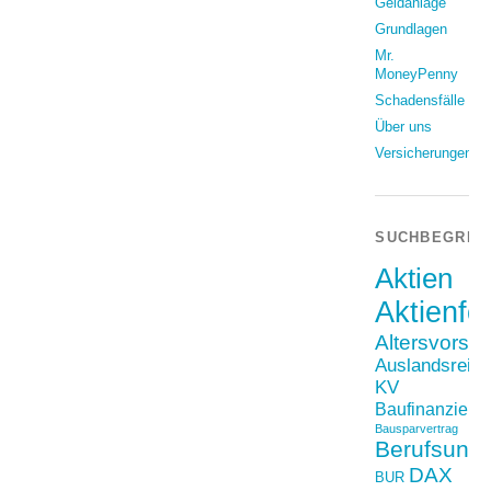
Geldanlage
Grundlagen
Mr.
MoneyPenny
Schadensfälle
Über uns
Versicherungen
SUCHBEGRIF
Aktien
Aktienfo
Altersvorso
Auslandsreis
KV
Baufinanzieru
Bausparvertrag
Berufsunfä
DAX
BUR