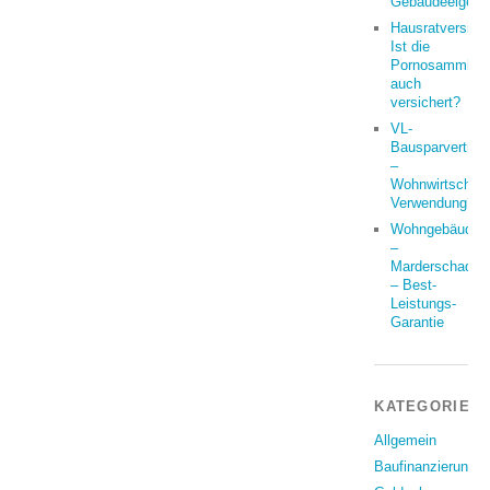
Gebäudeeigent
Hausratversich
Ist die
Pornosammlun
auch
versichert?
VL-
Bausparvertrag
–
Wohnwirtschaft
Verwendung?
Wohngebäude
–
Marderschaden
– Best-
Leistungs-
Garantie
KATEGORIEN
Allgemein
Baufinanzierung