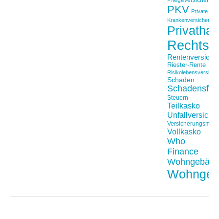
PKV
Private
Krankenversicherung
Privathaft
Rechtss
Rentenversiche
Riester-Rente
Risikolebensversiche
Schaden
Schadensfäll
Steuern
Teilkasko
Unfallversiche
Versicherungsmakl
Vollkasko
Who
Finance
Wohngebäu
Wohngeb