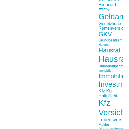
Einbruch
ETF´s
Geldanl
Gesetzliche
Rentenversiche
GKV
Grundbesitzerhaftpf
Haftung
Hausrat
Hausrat
Hundehaftpficht
Immobilie
Immobilien
Investme
Kfz
Kfz
Haftpflicht
Kfz
Versich
Lebensversich
Makler
Pflegeversicherun