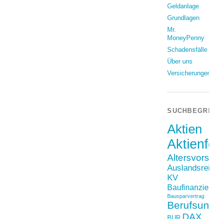
Geldanlage
Grundlagen
Mr.
MoneyPenny
Schadensfälle
Über uns
Versicherungen
SUCHBEGRIF
Aktien
Aktienfo
Altersvorso
Auslandsreis
KV
Baufinanzieru
Bausparvertrag
Berufsunfä
DAX
BUR