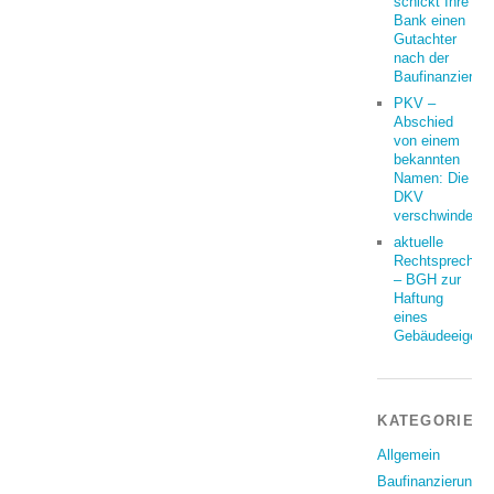
schickt Ihre
Bank einen
Gutachter
nach der
Baufinanzierun
PKV –
Abschied
von einem
bekannten
Namen: Die
DKV
verschwindet
aktuelle
Rechtsprechun
– BGH zur
Haftung
eines
Gebäudeeigent
KATEGORIEN
Allgemein
Baufinanzierung