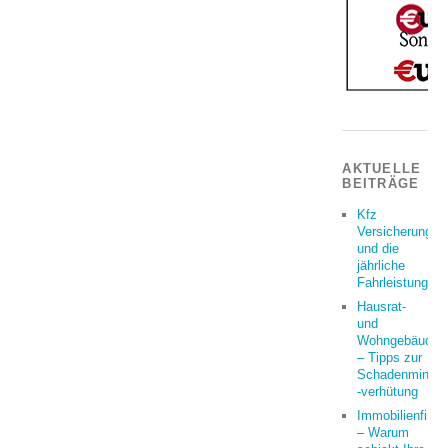
AKTUELLE
BEITRÄGE
Kfz
Versicherung
und die
jährliche
Fahrleistung
Hausrat-
und
Wohngebäudeve
– Tipps zur
Schadenminder
-verhütung
Immobilienfina
– Warum