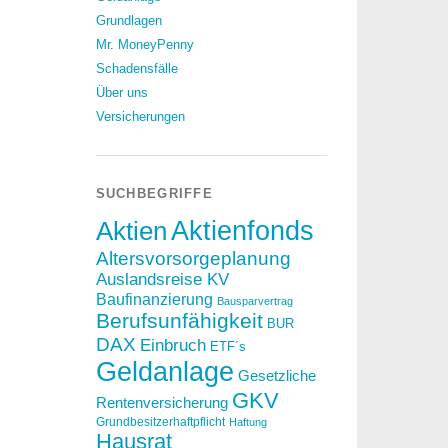
Grundlagen
Mr. MoneyPenny
Schadensfälle
Über uns
Versicherungen
SUCHBEGRIFFE
Aktien
Aktienfonds
Altersvorsorgeplanung
Auslandsreise KV
Baufinanzierung
Bausparvertrag
Berufsunfähigkeit
BUR
DAX
Einbruch
ETF´s
Geldanlage
Gesetzliche
GKV
Rentenversicherung
Grundbesitzerhaftpflicht
Haftung
Hausrat