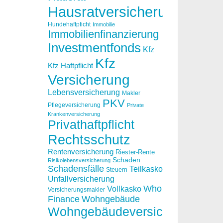
Hausratversicherung
Hundehaftpficht
Immobilie
Immobilienfinanzierung
Investmentfonds
Kfz
Kfz
Kfz Haftpflicht
Versicherung
Lebensversicherung
Makler
PKV
Pflegeversicherung
Private
Krankenversicherung
Privathaftpflicht
Rechtsschutz
Rentenversicherung
Riester-Rente
Schaden
Risikolebensversicherung
Schadensfälle
Teilkasko
Steuern
Unfallversicherung
Who
Vollkasko
Versicherungsmakler
Finance
Wohngebäude
Wohngebäudeversicherung