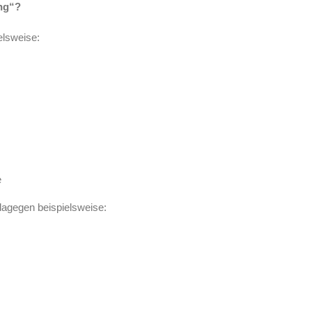
ng“?
elsweise:
e
dagegen beispielsweise: