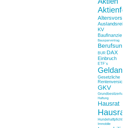
Aktien
Aktienfo
Altersvorso
Auslandsreis
KV
Baufinanzieru
Bausparvertrag
Berufsunfä
DAX
BUR
Einbruch
ETF´s
Geldanl
Gesetzliche
Rentenversiche
GKV
Grundbesitzerhaftpf
Haftung
Hausrat
Hausrat
Hundehaftpficht
Immobilie