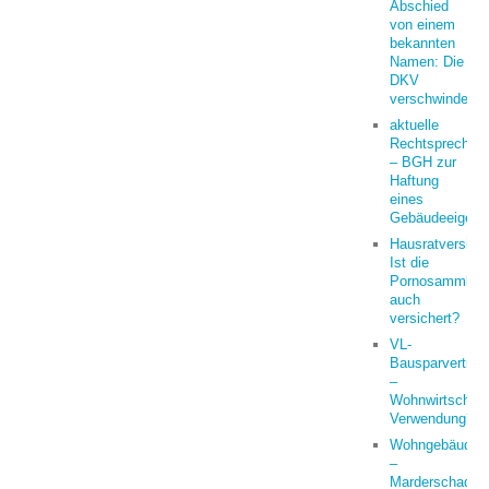
Abschied
von einem
bekannten
Namen: Die
DKV
verschwindet
aktuelle
Rechtsprechun
– BGH zur
Haftung
eines
Gebäudeeigent
Hausratversich
Ist die
Pornosammlun
auch
versichert?
VL-
Bausparvertrag
–
Wohnwirtschaft
Verwendung?
Wohngebäude
–
Marderschaden