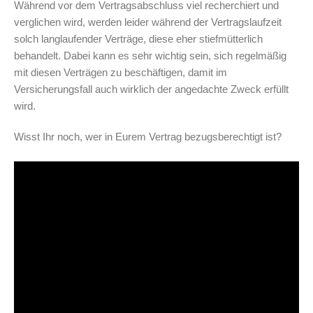
Während vor dem Vertragsabschluss viel recherchiert und
verglichen wird, werden leider während der Vertragslaufzeit
solch langlaufender Verträge, diese eher stiefmütterlich
behandelt. Dabei kann es sehr wichtig sein, sich regelmäßig
mit diesen Verträgen zu beschäftigen, damit im
Versicherungsfall auch wirklich der angedachte Zweck erfüllt
wird.
Wisst Ihr noch, wer in Eurem Vertrag bezugsberechtigt ist?