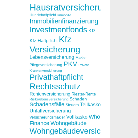
Hausratversicherung
Hundehaftpficht
Immobilie
Immobilienfinanzierung
Investmentfonds
Kfz
Kfz
Kfz Haftpflicht
Versicherung
Lebensversicherung
Makler
PKV
Pflegeversicherung
Private
Krankenversicherung
Privathaftpflicht
Rechtsschutz
Rentenversicherung
Riester-Rente
Schaden
Risikolebensversicherung
Schadensfälle
Teilkasko
Steuern
Unfallversicherung
Who
Vollkasko
Versicherungsmakler
Finance
Wohngebäude
Wohngebäudeversicherung