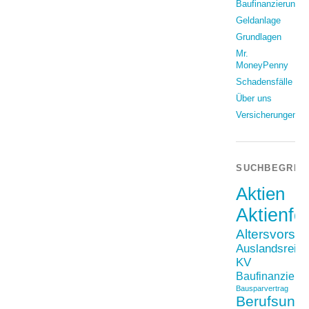
Baufinanzierung
Geldanlage
Grundlagen
Mr.
MoneyPenny
Schadensfälle
Über uns
Versicherungen
SUCHBEGRIF
Aktien
Aktienfo
Altersvorso
Auslandsreis
KV
Baufinanzieru
Bausparvertrag
Berufsunfä