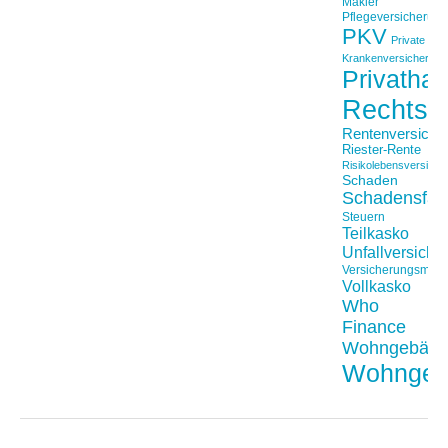
Makler
Pflegeversicherun
PKV
Private
Krankenversicherung
Privathaft
Rechtss
Rentenversiche
Riester-Rente
Risikolebensversiche
Schaden
Schadensfäll
Steuern
Teilkasko
Unfallversiche
Versicherungsmakl
Vollkasko
Who
Finance
Wohngebäu
Wohngeb