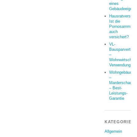
eines
Gebäudeeigent
Hausratversich
Ist die
Pornosammlun
auch
versichert?
VL-
Bausparvertrag
–
Wohnwirtschaft
Verwendung?
Wohngebäude
–
Marderschaden
– Best-
Leistungs-
Garantie
KATEGORIEN
Allgemein