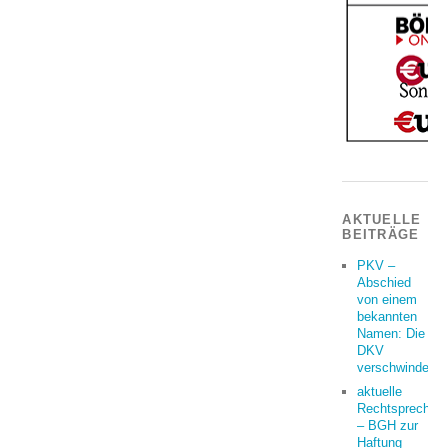
AKTUELLE
BEITRÄGE
PKV –
Abschied
von einem
bekannten
Namen: Die
DKV
verschwindet
aktuelle
Rechtsprechun
– BGH zur
Haftung