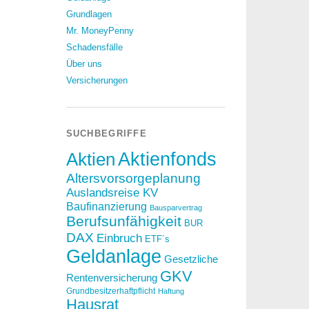
Grundlagen
Mr. MoneyPenny
Schadensfälle
Über uns
Versicherungen
SUCHBEGRIFFE
Aktien
Aktienfonds
Altersvorsorgeplanung
Auslandsreise KV
Baufinanzierung
Bausparvertrag
Berufsunfähigkeit
BUR
DAX
Einbruch
ETF´s
Geldanlage
Gesetzliche
GKV
Rentenversicherung
Grundbesitzerhaftpflicht
Haftung
Hausrat