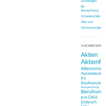
Grundlagen
Mr.
MoneyPenny
Schadensfälle
Über uns
Versicherungen
SUCHBEGRIF
Aktien
Aktienfo
Altersvorso
Auslandsreis
KV
Baufinanzieru
Bausparvertrag
Berufsunfä
DAX
BUR
Einbruch