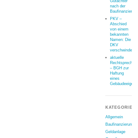
Gutachter
nach der
Baufinanzierun
PKV –
Abschied
von einem
bekannten
Namen: Die
DKV
verschwindet
aktuelle
Rechtsprechun
– BGH zur
Haftung
eines
Gebäudeeigent
KATEGORIEN
Allgemein
Baufinanzierung
Geldanlage