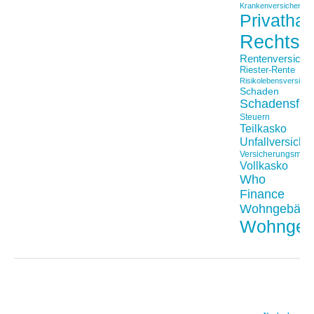
Krankenversicherung
Privathaft
Rechtss
Rentenversiche
Riester-Rente
Risikolebensversiche
Schaden
Schadensfäll
Steuern
Teilkasko
Unfallversiche
Versicherungsmakl
Vollkasko
Who
Finance
Wohngebäu
Wohngeb