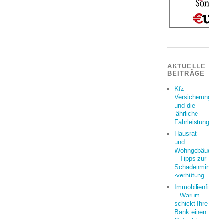
AKTUELLE
BEITRÄGE
Kfz
Versicherung
und die
jährliche
Fahrleistung
Hausrat-
und
Wohngebäudeve
– Tipps zur
Schadenminder
-verhütung
Immobilienfina
– Warum
schickt Ihre
Bank einen