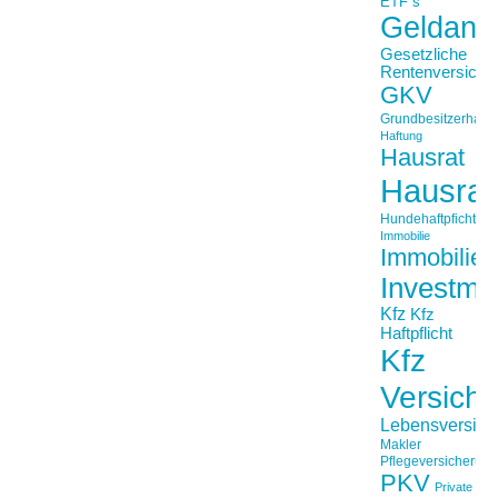
ETF´s
Geldanl
Gesetzliche
Rentenversiche
GKV
Grundbesitzerhaftpf
Haftung
Hausrat
Hausrat
Hundehaftpficht
Immobilie
Immobilien
Investme
Kfz
Kfz
Haftpflicht
Kfz
Versich
Lebensversich
Makler
Pflegeversicherun
PKV
Private