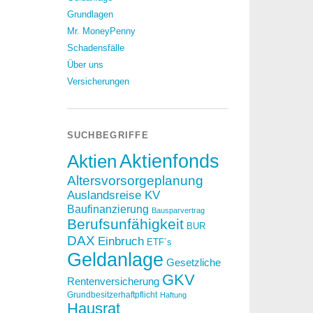
Grundlagen
Mr. MoneyPenny
Schadensfälle
Über uns
Versicherungen
SUCHBEGRIFFE
Aktien
Aktienfonds
Altersvorsorgeplanung
Auslandsreise KV
Baufinanzierung
Bausparvertrag
Berufsunfähigkeit
BUR
DAX
Einbruch
ETF´s
Geldanlage
Gesetzliche
GKV
Rentenversicherung
Grundbesitzerhaftpflicht
Haftung
Hausrat