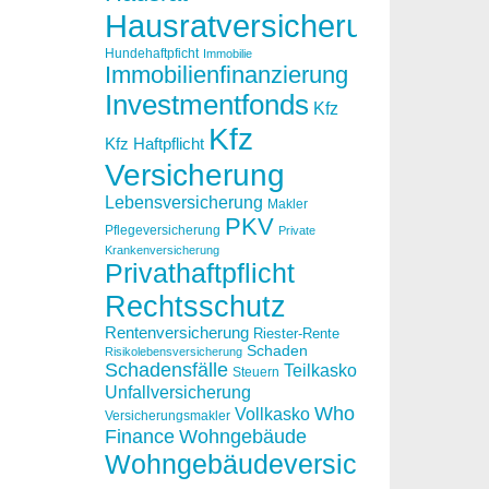
Hausratversicherung
Hundehaftpficht
Immobilie
Immobilienfinanzierung
Investmentfonds
Kfz
Kfz
Kfz Haftpflicht
Versicherung
Lebensversicherung
Makler
PKV
Pflegeversicherung
Private
Krankenversicherung
Privathaftpflicht
Rechtsschutz
Rentenversicherung
Riester-Rente
Schaden
Risikolebensversicherung
Schadensfälle
Teilkasko
Steuern
Unfallversicherung
Who
Vollkasko
Versicherungsmakler
Finance
Wohngebäude
Wohngebäudeversicherung