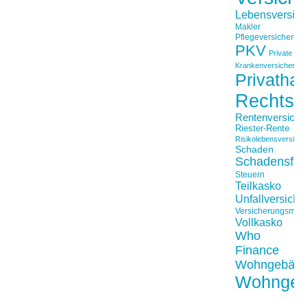
Lebensversich
Makler
Pflegeversicherun
PKV
Private
Krankenversicherung
Privathaft
Rechtss
Rentenversiche
Riester-Rente
Risikolebensversiche
Schaden
Schadensfäll
Steuern
Teilkasko
Unfallversiche
Versicherungsmakl
Vollkasko
Who
Finance
Wohngebäu
Wohngeb