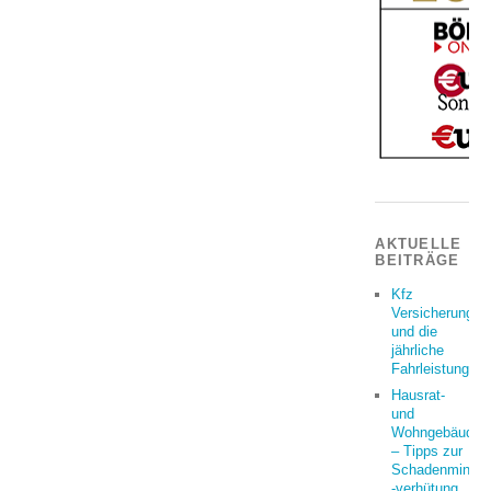
AKTUELLE
BEITRÄGE
Kfz
Versicherung
und die
jährliche
Fahrleistung
Hausrat-
und
Wohngebäudeve
– Tipps zur
Schadenminder
-verhütung