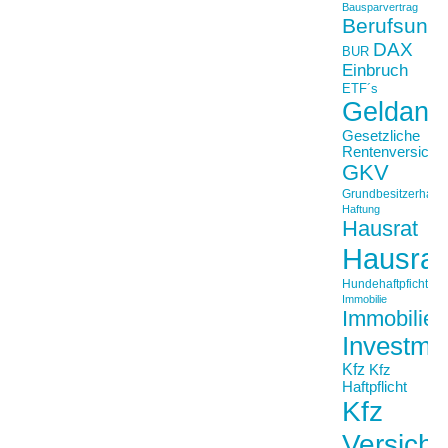
Bausparvertrag
Berufsunfä
DAX
BUR
Einbruch
ETF´s
Geldanl
Gesetzliche
Rentenversiche
GKV
Grundbesitzerhaftpf
Haftung
Hausrat
Hausrat
Hundehaftpficht
Immobilie
Immobilien
Investme
Kfz
Kfz
Haftpflicht
Kfz
Versich