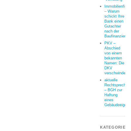
Immobilienfina
– Warum
schickt Ihre
Bank einen
Gutachter
nach der
Baufinanzierun
PKV –
Abschied
von einem
bekannten
Namen: Die
DKV
verschwindet
aktuelle
Rechtsprechun
– BGH zur
Haftung
eines
Gebäudeeigent
KATEGORIEN