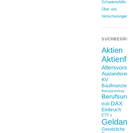
Schadensfälle
Über uns
Versicherungen
SUCHBEGRIF
Aktien
Aktienfo
Altersvorso
Auslandsreis
KV
Baufinanzieru
Bausparvertrag
Berufsunfä
DAX
BUR
Einbruch
ETF´s
Geldanl
Gesetzliche