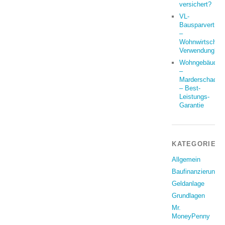
versichert?
VL-
Bausparvertrag
–
Wohnwirtschaft
Verwendung?
Wohngebäude
–
Marderschaden
– Best-
Leistungs-
Garantie
KATEGORIEN
Allgemein
Baufinanzierung
Geldanlage
Grundlagen
Mr.
MoneyPenny