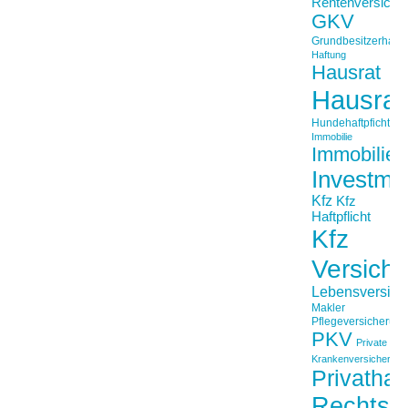
Rentenversiche
GKV
Grundbesitzerhaftpf
Haftung
Hausrat
Hausrat
Hundehaftpficht
Immobilie
Immobilien
Investme
Kfz
Kfz
Haftpflicht
Kfz
Versich
Lebensversich
Makler
Pflegeversicherun
PKV
Private
Krankenversicherung
Privathaft
Rechtss