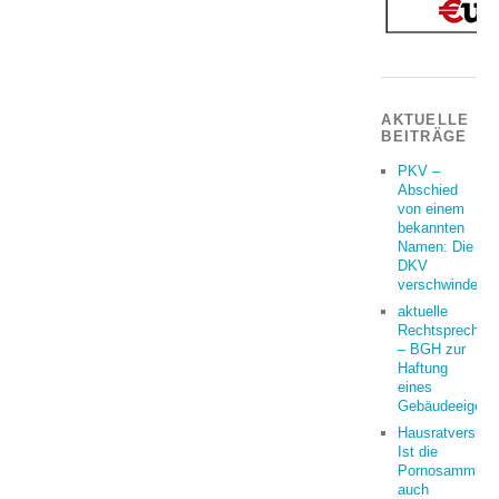
AKTUELLE
BEITRÄGE
PKV –
Abschied
von einem
bekannten
Namen: Die
DKV
verschwindet
aktuelle
Rechtsprechun
– BGH zur
Haftung
eines
Gebäudeeigent
Hausratversich
Ist die
Pornosammlun
auch