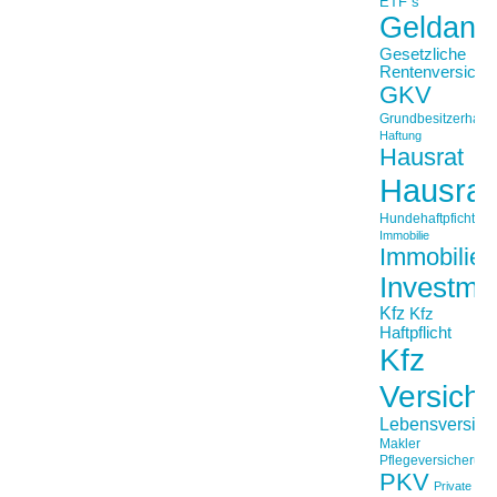
ETF´s
Geldanl
Gesetzliche
Rentenversiche
GKV
Grundbesitzerhaftpf
Haftung
Hausrat
Hausrat
Hundehaftpficht
Immobilie
Immobilien
Investme
Kfz
Kfz
Haftpflicht
Kfz
Versich
Lebensversich
Makler
Pflegeversicherun
PKV
Private