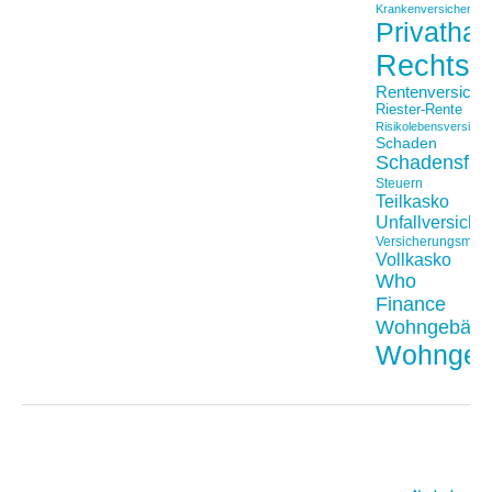
Krankenversicherung
Privathaft
Rechtss
Rentenversiche
Riester-Rente
Risikolebensversiche
Schaden
Schadensfäll
Steuern
Teilkasko
Unfallversiche
Versicherungsmakl
Vollkasko
Who
Finance
Wohngebäu
Wohngeb