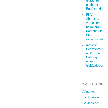
Gutachter
nach der
Baufinanzierun
PKV –
Abschied
von einem
bekannten
Namen: Die
DKV
verschwindet
aktuelle
Rechtsprechun
– BGH zur
Haftung
eines
Gebäudeeigent
KATEGORIEN
Allgemein
Baufinanzierung
Geldanlage