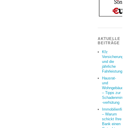
AKTUELLE
BEITRÄGE
Kfz
Versicherung
und die
jährliche
Fahrleistung
Hausrat-
und
Wohngebäudeve
– Tipps zur
Schadenminder
-verhütung
Immobilienfina
– Warum
schickt Ihre
Bank einen