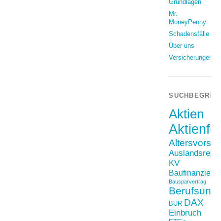
Grundlagen
Mr.
MoneyPenny
Schadensfälle
Über uns
Versicherungen
SUCHBEGRIF
Aktien
Aktienfo
Altersvorso
Auslandsreis
KV
Baufinanzieru
Bausparvertrag
Berufsunfä
DAX
BUR
Einbruch