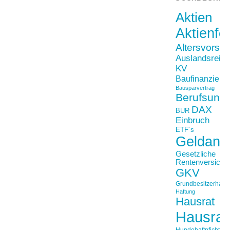
Aktien
Aktienfo
Altersvorso
Auslandsreis
KV
Baufinanzieru
Bausparvertrag
Berufsunfä
DAX
BUR
Einbruch
ETF´s
Geldanl
Gesetzliche
Rentenversiche
GKV
Grundbesitzerhaftpf
Haftung
Hausrat
Hausrat
Hundehaftpficht