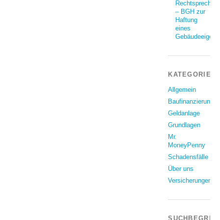
Rechtsprechun
– BGH zur
Haftung
eines
Gebäudeeigent
KATEGORIEN
Allgemein
Baufinanzierung
Geldanlage
Grundlagen
Mr.
MoneyPenny
Schadensfälle
Über uns
Versicherungen
SUCHBEGRIF