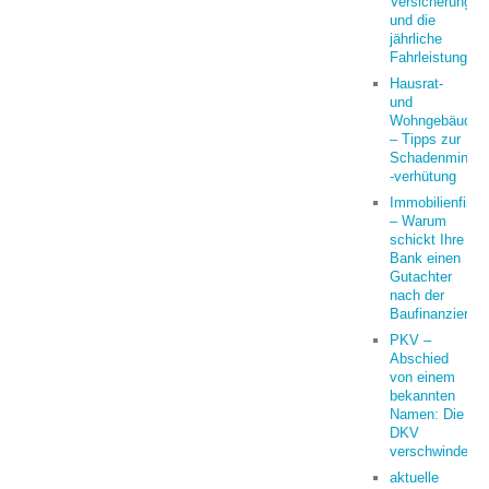
Versicherung
und die
jährliche
Fahrleistung
Hausrat-
und
Wohngebäudeve
– Tipps zur
Schadenminder
-verhütung
Immobilienfina
– Warum
schickt Ihre
Bank einen
Gutachter
nach der
Baufinanzierun
PKV –
Abschied
von einem
bekannten
Namen: Die
DKV
verschwindet
aktuelle