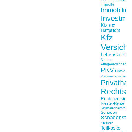
Immobilie
Immobilien
Investme
Kfz
Kfz
Haftpflicht
Kfz
Versich
Lebensversich
Makler
Pflegeversicherun
PKV
Private
Krankenversicherung
Privathaft
Rechtss
Rentenversiche
Riester-Rente
Risikolebensversiche
Schaden
Schadensfäll
Steuern
Teilkasko