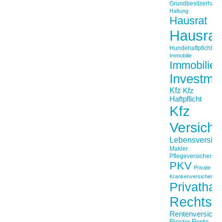
Grundbesitzerhaftpf
Haftung
Hausrat
Hausrat
Hundehaftpficht
Immobilie
Immobilien
Investme
Kfz
Kfz
Haftpflicht
Kfz
Versich
Lebensversich
Makler
Pflegeversicherun
PKV
Private
Krankenversicherung
Privathaft
Rechtss
Rentenversiche
Riester-Rente