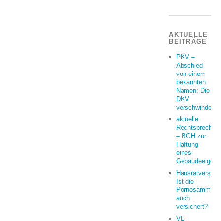
AKTUELLE
BEITRÄGE
PKV –
Abschied
von einem
bekannten
Namen: Die
DKV
verschwindet
aktuelle
Rechtsprechun
– BGH zur
Haftung
eines
Gebäudeeigent
Hausratversich
Ist die
Pornosammlun
auch
versichert?
VL-