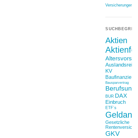
Versicherungen
SUCHBEGRIF
Aktien
Aktienfo
Altersvorso
Auslandsreis
KV
Baufinanzieru
Bausparvertrag
Berufsunfä
DAX
BUR
Einbruch
ETF´s
Geldanl
Gesetzliche
Rentenversiche
GKV