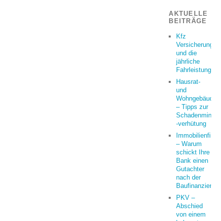
AKTUELLE
BEITRÄGE
Kfz
Versicherung
und die
jährliche
Fahrleistung
Hausrat-
und
Wohngebäudeve
– Tipps zur
Schadenminder
-verhütung
Immobilienfina
– Warum
schickt Ihre
Bank einen
Gutachter
nach der
Baufinanzierun
PKV –
Abschied
von einem