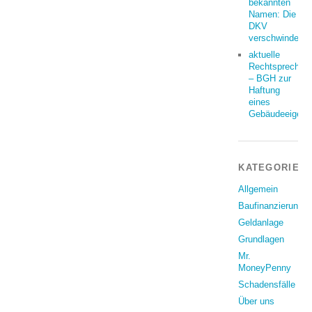
bekannten
Namen: Die
DKV
verschwindet
aktuelle
Rechtsprechun
– BGH zur
Haftung
eines
Gebäudeeigent
KATEGORIEN
Allgemein
Baufinanzierung
Geldanlage
Grundlagen
Mr.
MoneyPenny
Schadensfälle
Über uns