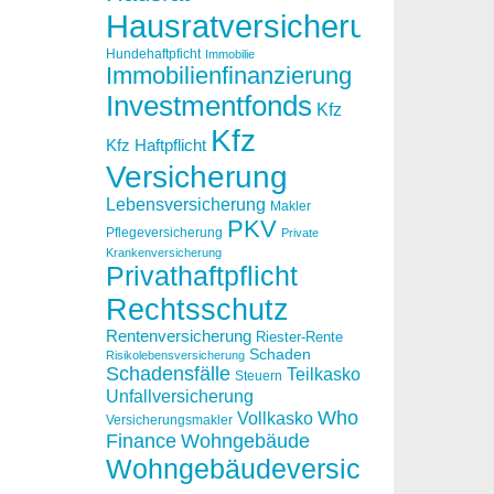
Hausratversicherung
Hundehaftpficht
Immobilie
Immobilienfinanzierung
Investmentfonds
Kfz
Kfz
Kfz Haftpflicht
Versicherung
Lebensversicherung
Makler
PKV
Pflegeversicherung
Private
Krankenversicherung
Privathaftpflicht
Rechtsschutz
Rentenversicherung
Riester-Rente
Schaden
Risikolebensversicherung
Schadensfälle
Teilkasko
Steuern
Unfallversicherung
Who
Vollkasko
Versicherungsmakler
Finance
Wohngebäude
Wohngebäudeversicherung