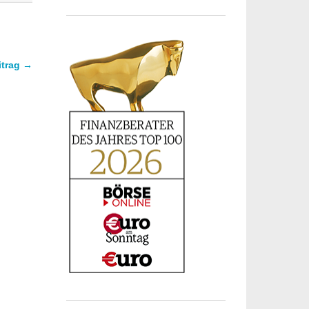
itrag →