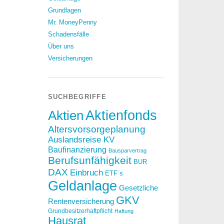
Grundlagen
Mr. MoneyPenny
Schadensfälle
Über uns
Versicherungen
SUCHBEGRIFFE
Aktien
Aktienfonds
Altersvorsorgeplanung
Auslandsreise KV
Baufinanzierung
Bausparvertrag
Berufsunfähigkeit
BUR
DAX
Einbruch
ETF´s
Geldanlage
Gesetzliche
GKV
Rentenversicherung
Grundbesitzerhaftpflicht
Haftung
Hausrat