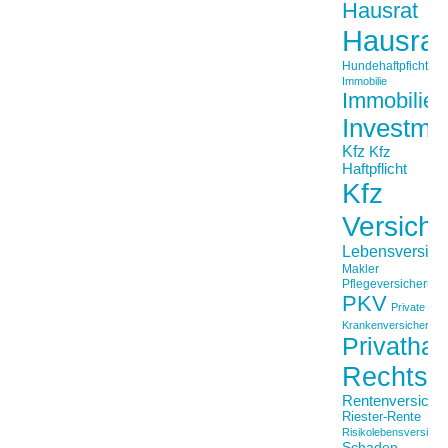
Hausrat
Hausrat
Hundehaftpficht
Immobilie
Immobilien
Investme
Kfz
Kfz
Haftpflicht
Kfz
Versich
Lebensversich
Makler
Pflegeversicherun
PKV
Private
Krankenversicherung
Privathaft
Rechtss
Rentenversiche
Riester-Rente
Risikolebensversiche
Schaden