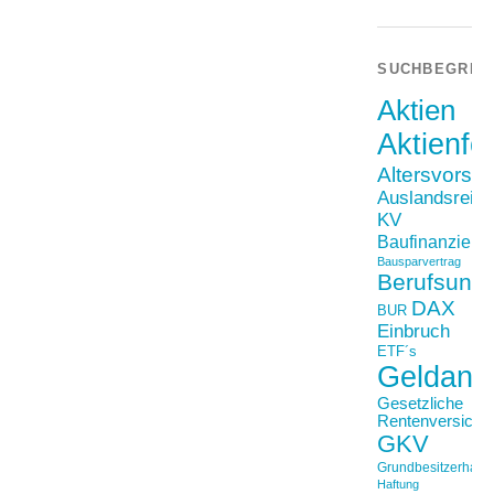
SUCHBEGRIF
Aktien
Aktienfo
Altersvorso
Auslandsreis
KV
Baufinanzieru
Bausparvertrag
Berufsunfä
DAX
BUR
Einbruch
ETF´s
Geldanl
Gesetzliche
Rentenversiche
GKV
Grundbesitzerhaftpf
Haftung