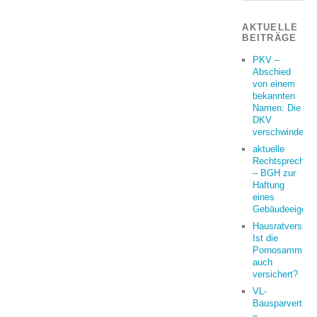
AKTUELLE
BEITRÄGE
PKV –
Abschied
von einem
bekannten
Namen: Die
DKV
verschwindet
aktuelle
Rechtsprechun
– BGH zur
Haftung
eines
Gebäudeeigent
Hausratversich
Ist die
Pornosammlun
auch
versichert?
VL-
Bausparvertrag
–