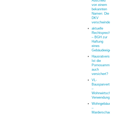
Abschied
von einem
bekannten
Namen: Die
DKV
verschwindet
aktuelle
Rechtsprechun
– BGH zur
Haftung
eines
Gebäudeeigent
Hausratversich
Ist die
Pornosammlun
auch
versichert?
VL-
Bausparvertrag
–
Wohnwirtschaft
Verwendung?
Wohngebäude
–
Marderschaden