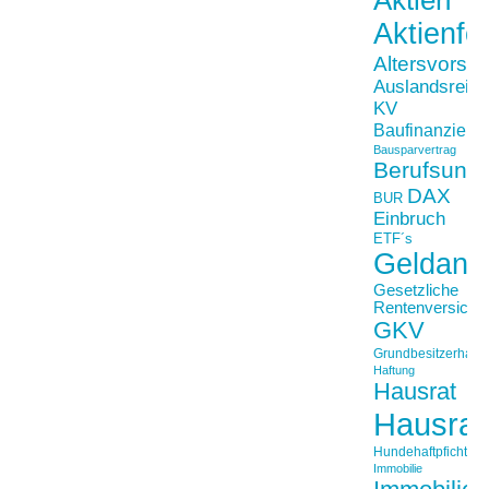
Aktienfo
Altersvorso
Auslandsreis
KV
Baufinanzieru
Bausparvertrag
Berufsunfä
DAX
BUR
Einbruch
ETF´s
Geldanl
Gesetzliche
Rentenversiche
GKV
Grundbesitzerhaftpf
Haftung
Hausrat
Hausrat
Hundehaftpficht
Immobilie