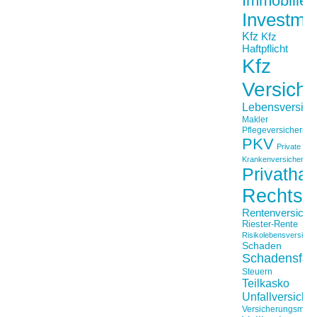
Immobilien
Investme
Kfz
Kfz
Haftpflicht
Kfz
Versich
Lebensversich
Makler
Pflegeversicherun
PKV
Private
Krankenversicherung
Privathaft
Rechtss
Rentenversiche
Riester-Rente
Risikolebensversiche
Schaden
Schadensfäll
Steuern
Teilkasko
Unfallversiche
Versicherungsmakl