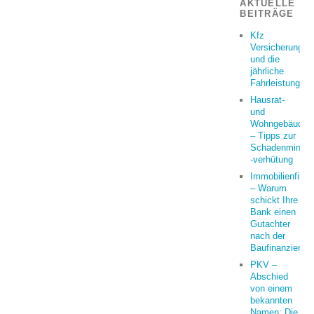
AKTUELLE
BEITRÄGE
Kfz
Versicherung
und die
jährliche
Fahrleistung
Hausrat-
und
Wohngebäudeve
– Tipps zur
Schadenminder
-verhütung
Immobilienfina
– Warum
schickt Ihre
Bank einen
Gutachter
nach der
Baufinanzierun
PKV –
Abschied
von einem
bekannten
Namen: Die