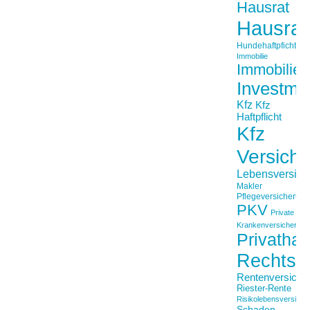
Hausrat
Hausrat
Hundehaftpficht
Immobilie
Immobilien
Investme
Kfz
Kfz
Haftpflicht
Kfz
Versich
Lebensversich
Makler
Pflegeversicherun
PKV
Private
Krankenversicherung
Privathaft
Rechtss
Rentenversiche
Riester-Rente
Risikolebensversiche
Schaden