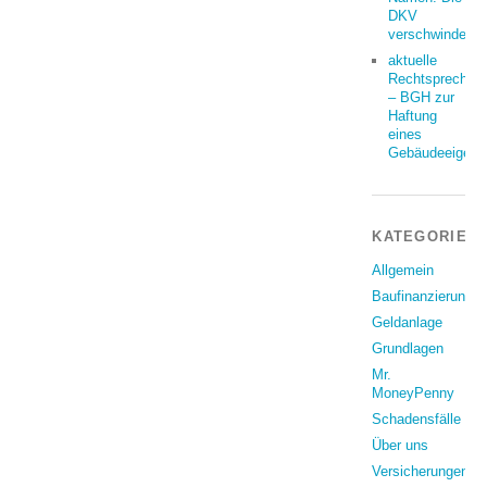
DKV
verschwindet
aktuelle
Rechtsprechun
– BGH zur
Haftung
eines
Gebäudeeigent
KATEGORIEN
Allgemein
Baufinanzierung
Geldanlage
Grundlagen
Mr.
MoneyPenny
Schadensfälle
Über uns
Versicherungen