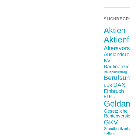
SUCHBEGRIF
Aktien
Aktienfo
Altersvorso
Auslandsreis
KV
Baufinanzieru
Bausparvertrag
Berufsunfä
DAX
BUR
Einbruch
ETF´s
Geldanl
Gesetzliche
Rentenversiche
GKV
Grundbesitzerhaftpf
Haftung