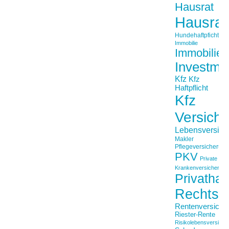
Hausrat
Hausrat
Hundehaftpficht
Immobilie
Immobilien
Investme
Kfz
Kfz
Haftpflicht
Kfz
Versich
Lebensversich
Makler
Pflegeversicherun
PKV
Private
Krankenversicherung
Privathaft
Rechtss
Rentenversiche
Riester-Rente
Risikolebensversiche