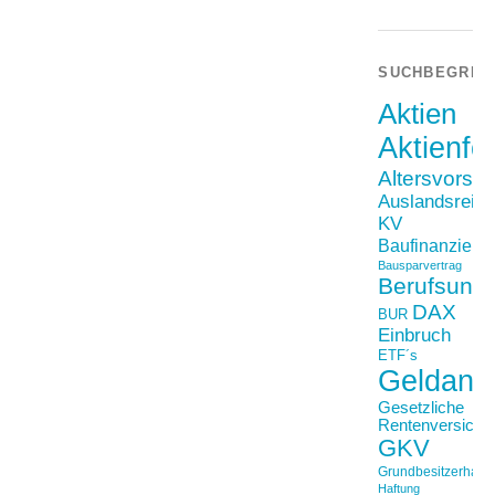
SUCHBEGRIF
Aktien
Aktienfo
Altersvorso
Auslandsreis
KV
Baufinanzieru
Bausparvertrag
Berufsunfä
DAX
BUR
Einbruch
ETF´s
Geldanl
Gesetzliche
Rentenversiche
GKV
Grundbesitzerhaftpf
Haftung