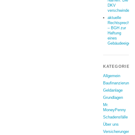
Namen: Die
DKV
verschwindet
aktuelle
Rechtsprechun
– BGH zur
Haftung
eines
Gebäudeeigent
KATEGORIEN
Allgemein
Baufinanzierung
Geldanlage
Grundlagen
Mr.
MoneyPenny
Schadensfälle
Über uns
Versicherungen