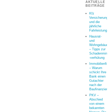
AKTUELLE
BEITRÄGE
Kfz
Versicherung
und die
jährliche
Fahrleistung
Hausrat-
und
Wohngebäudeve
– Tipps zur
Schadenminder
-verhütung
Immobilienfina
– Warum
schickt Ihre
Bank einen
Gutachter
nach der
Baufinanzierun
PKV –
Abschied
von einem
bekannten